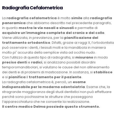
Radiografia Cefalometrica
La
radiografia cefalometrica
è molto
simile
alla
radiografia
panoramica
che abbiamo descritto nel precedente paragrafo,
in quanto
mostra le vie nasali e sinusali
e permette di
acquisire un’immagine completa del cranio e del collo
.
Viene utilizzata, in prevalenza, per la
pianificazione del
trattamento ortodontico
. Difatti, grazie ai raggi X, l’ortodontista
può osservare i denti, i tessuti molli e la mandibola in maniera
molto pi˘ accurata della semplice vista ad occhio nudo.
Con l’utilizzo di questo tipo di radiografia, si
misurano
in modo
preciso denti
e
radici
, si analizzano possibili disordini
temporomandibolari, si valutano le cause del non allineamento
dei denti e di problemi di masticazione. In sostanza, si
stabilisce
e si
pianifica
il
trattamento per il paziente
.
La radiografia cefalometrica è, perciò, un
esame
indispensabile per la moderna odontoiatria
. Esame che, la
stragrande maggioranza degli studi dentistici non può effettuare
perchè sono pochissime le strutture che posseggono
l’apparecchiatura che ne consente la realizzazione.
Il centro medico Delma possiede questo strumento.