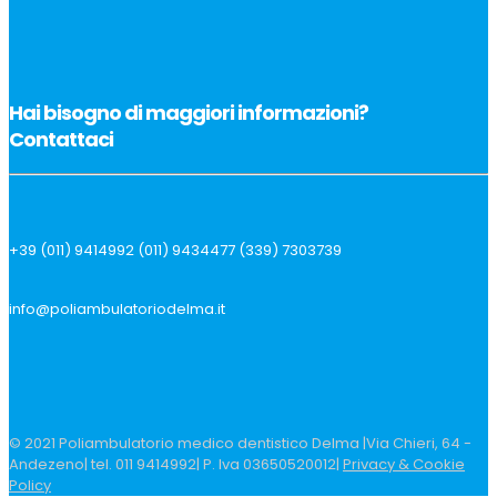
Hai bisogno di maggiori informazioni?
Contattaci
+39 (011) 9414992 (011) 9434477 (339) 7303739
info@poliambulatoriodelma.it
© 2021 Poliambulatorio medico dentistico Delma |Via Chieri, 64 -
Andezeno| tel. 011 9414992| P. Iva 03650520012|
Privacy & Cookie
Policy