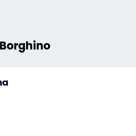
 Borghino
na