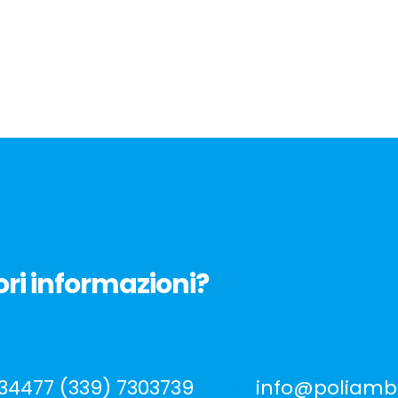
ri informazioni?
434477 (339) 7303739
info@poliambu