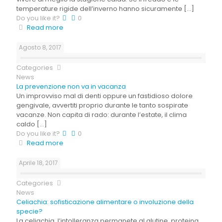
temperature rigide dell’inverno hanno sicuramente
[…]
Do you like it?
0
Read more
Agosto 8, 2017
Categories
News
La prevenzione non va in vacanza
Un improvviso mal di denti oppure un fastidioso dolore
gengivale, avvertiti proprio durante le tanto sospirate
vacanze. Non capita di rado: durante l’estate, il clima
caldo
[…]
Do you like it?
0
Read more
Aprile 18, 2017
Categories
News
Celiachia: sofisticazione alimentare o involuzione della
specie?
La celiachia, l’intolleranza permanete al glutine, proteina