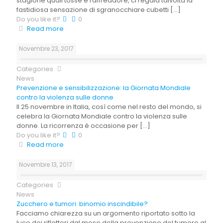
stagione quali tosse e raffreddore, ci regala talvolta la
fastidiosa sensazione di sgranocchiare cubetti
[…]
Do you like it?
0
Read more
Novembre 23, 2017
Categories
News
Prevenzione e sensibilizzazione: la Giornata Mondiale
contro la violenza sulle donne
Il 25 novembre in Italia, così come nel resto del mondo, si
celebra la Giornata Mondiale contro la violenza sulle
donne. La ricorrenza è occasione per
[…]
Do you like it?
0
Read more
Novembre 13, 2017
Categories
News
Zucchero e tumori: binomio inscindibile?
Facciamo chiarezza su un argomento riportato sotto la
luce dei riflettori dal mese della prevenzione del tumore al