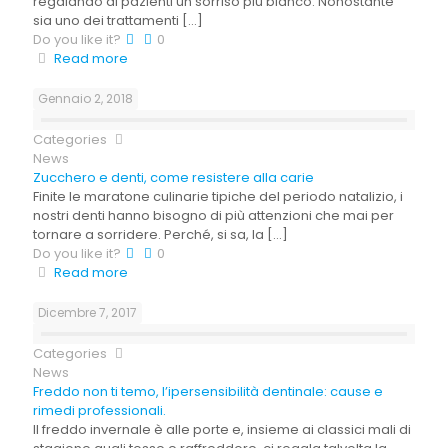
regalando ai pazienti un sorriso più bianco. Nonostante
sia uno dei trattamenti
[…]
Do you like it?
0
Read more
Gennaio 2, 2018
Categories
News
Zucchero e denti, come resistere alla carie
Finite le maratone culinarie tipiche del periodo natalizio, i
nostri denti hanno bisogno di più attenzioni che mai per
tornare a sorridere. Perché, si sa, la
[…]
Do you like it?
0
Read more
Dicembre 7, 2017
Categories
News
Freddo non ti temo, l’ipersensibilità dentinale: cause e
rimedi professionali.
Il freddo invernale è alle porte e, insieme ai classici mali di