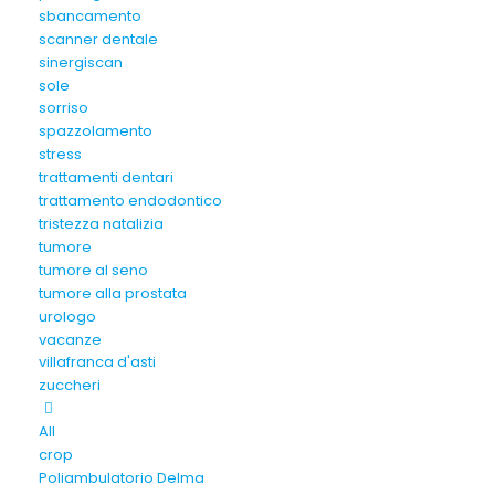
sbancamento
scanner dentale
sinergiscan
sole
sorriso
spazzolamento
stress
trattamenti dentari
trattamento endodontico
tristezza natalizia
tumore
tumore al seno
tumore alla prostata
urologo
vacanze
villafranca d'asti
zuccheri
All
crop
Poliambulatorio Delma