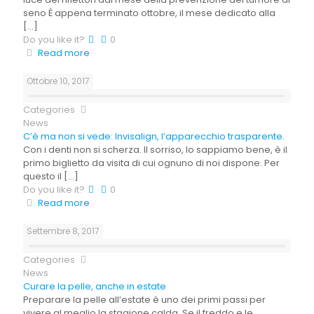
seno È appena terminato ottobre, il mese dedicato alla
[…]
Do you like it?
0
Read more
Ottobre 10, 2017
Categories
News
C’è ma non si vede: Invisalign, l’apparecchio trasparente.
Con i denti non si scherza. Il sorriso, lo sappiamo bene, è il
primo biglietto da visita di cui ognuno di noi dispone. Per
questo il
[…]
Do you like it?
0
Read more
Settembre 8, 2017
Categories
News
Curare la pelle, anche in estate
Preparare la pelle all’estate è uno dei primi passi per
vivere al meglio la stagione calda. Se il freddo e le