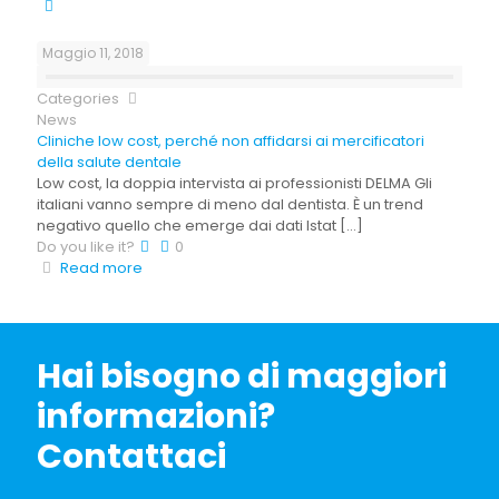
Maggio 11, 2018
Categories
News
Cliniche low cost, perché non affidarsi ai mercificatori
della salute dentale
Low cost, la doppia intervista ai professionisti DELMA Gli
italiani vanno sempre di meno dal dentista. È un trend
negativo quello che emerge dai dati Istat
[…]
Do you like it?
0
Read more
Hai bisogno di maggiori
informazioni?
Contattaci