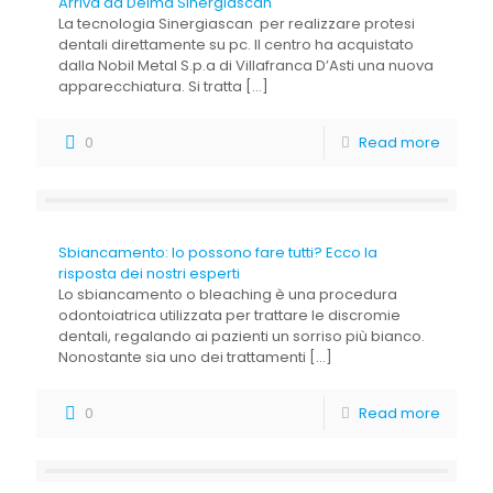
Arriva da Delma Sinergiascan
La tecnologia Sinergiascan per realizzare protesi
dentali direttamente su pc. Il centro ha acquistato
dalla Nobil Metal S.p.a di Villafranca D’Asti una nuova
apparecchiatura. Si tratta
[…]
0
Read more
Sbiancamento: lo possono fare tutti? Ecco la
risposta dei nostri esperti
Lo sbiancamento o bleaching è una procedura
odontoiatrica utilizzata per trattare le discromie
dentali, regalando ai pazienti un sorriso più bianco.
Nonostante sia uno dei trattamenti
[…]
0
Read more