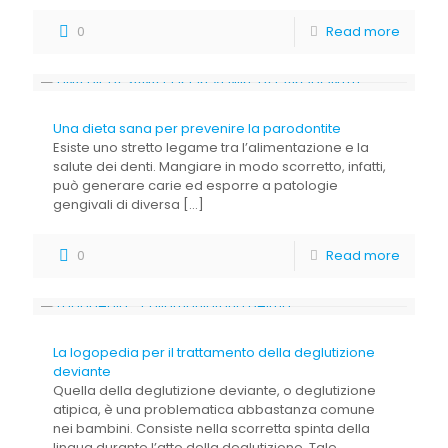
0
Read more
Una dieta sana per prevenire la parodontite
Esiste uno stretto legame tra l’alimentazione e la
salute dei denti. Mangiare in modo scorretto, infatti,
può generare carie ed esporre a patologie
gengivali di diversa
[…]
0
Read more
La logopedia per il trattamento della deglutizione
deviante
Quella della deglutizione deviante, o deglutizione
atipica, è una problematica abbastanza comune
nei bambini. Consiste nella scorretta spinta della
lingua durante l’atto della deglutizione. Tale