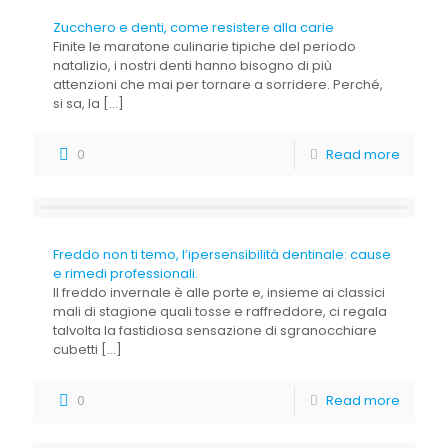
Zucchero e denti, come resistere alla carie
Finite le maratone culinarie tipiche del periodo
natalizio, i nostri denti hanno bisogno di più
attenzioni che mai per tornare a sorridere. Perché,
si sa, la
[…]
0
Read more
Freddo non ti temo, l’ipersensibilità dentinale: cause
e rimedi professionali.
Il freddo invernale è alle porte e, insieme ai classici
mali di stagione quali tosse e raffreddore, ci regala
talvolta la fastidiosa sensazione di sgranocchiare
cubetti
[…]
0
Read more