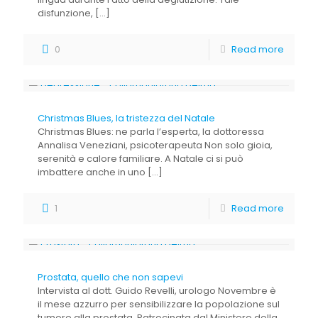
disfunzione,
[…]
0
Read more
Christmas Blues, la tristezza del Natale
Christmas Blues: ne parla l’esperta, la dottoressa
Annalisa Veneziani, psicoterapeuta Non solo gioia,
serenità e calore familiare. A Natale ci si può
imbattere anche in uno
[…]
1
Read more
Prostata, quello che non sapevi
Intervista al dott. Guido Revelli, urologo Novembre è
il mese azzurro per sensibilizzare la popolazione sul
tumore alla prostata. Patrocinata dal Ministero della