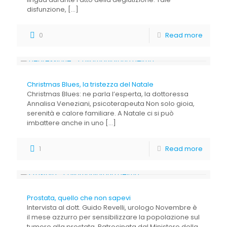
disfunzione,
[…]
0
Read more
Christmas Blues, la tristezza del Natale
Christmas Blues: ne parla l’esperta, la dottoressa
Annalisa Veneziani, psicoterapeuta Non solo gioia,
serenità e calore familiare. A Natale ci si può
imbattere anche in uno
[…]
1
Read more
Prostata, quello che non sapevi
Intervista al dott. Guido Revelli, urologo Novembre è
il mese azzurro per sensibilizzare la popolazione sul
tumore alla prostata. Patrocinata dal Ministero della