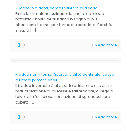
Zucchero e denti, come resistere alla carie
Finite le maratone culinarie tipiche del periodo
natalizio, i nostri denti hanno bisogno di più
attenzioni che mai per tornare a sorridere. Perché,
si sa, la
[…]
0
Read more
Freddo non ti temo, l’ipersensibilità dentinale: cause
e rimedi professionali.
Il freddo invernale è alle porte e, insieme ai classici
mali di stagione quali tosse e raffreddore, ci regala
talvolta la fastidiosa sensazione di sgranocchiare
cubetti
[…]
0
Read more