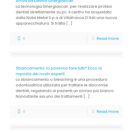
Arriva da Delma Sinergiascan
La tecnologia Sinergiascan per realizzare protesi
dentali direttamente su pc. Il centro ha acquistato
dalla Nobil Metal S.p.a di Villafranca D’Asti una nuova
apparecchiatura. Si tratta
[…]
0
Read more
Sbiancamento: lo possono fare tutti? Ecco la
risposta dei nostri esperti
Lo sbiancamento o bleaching è una procedura
odontoiatrica utilizzata per trattare le discromie
dentali, regalando ai pazienti un sorriso più bianco.
Nonostante sia uno dei trattamenti
[…]
0
Read more