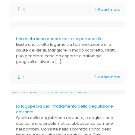
0
Read more
Una dieta sana per prevenire la parodontite
Esiste uno stretto legame tra l’alimentazione e la
salute dei denti. Mangiare in modo scorretto, infatti,
può generare carie ed esporre a patologie
gengivali di diversa
[…]
0
Read more
La logopedia per il trattamento della deglutizione
deviante
Quella della deglutizione deviante, o deglutizione
atipica, è una problematica abbastanza comune
nei bambini. Consiste nella scorretta spinta della
lingua durante l’atto della deglutizione. Tale