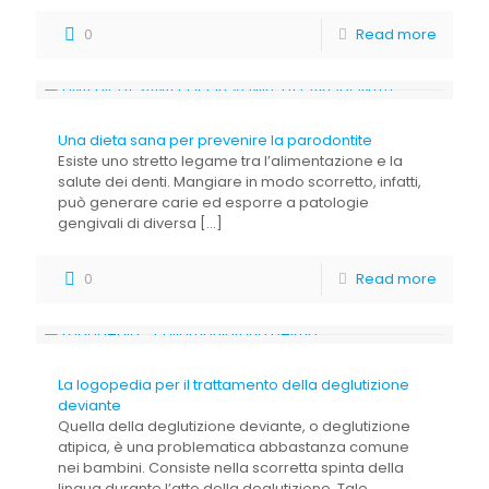
0
Read more
Una dieta sana per prevenire la parodontite
Esiste uno stretto legame tra l’alimentazione e la
salute dei denti. Mangiare in modo scorretto, infatti,
può generare carie ed esporre a patologie
gengivali di diversa
[…]
0
Read more
La logopedia per il trattamento della deglutizione
deviante
Quella della deglutizione deviante, o deglutizione
atipica, è una problematica abbastanza comune
nei bambini. Consiste nella scorretta spinta della
lingua durante l’atto della deglutizione. Tale