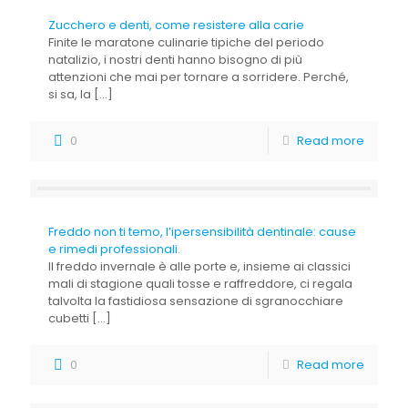
Zucchero e denti, come resistere alla carie
Finite le maratone culinarie tipiche del periodo
natalizio, i nostri denti hanno bisogno di più
attenzioni che mai per tornare a sorridere. Perché,
si sa, la
[…]
0
Read more
Freddo non ti temo, l’ipersensibilità dentinale: cause
e rimedi professionali.
Il freddo invernale è alle porte e, insieme ai classici
mali di stagione quali tosse e raffreddore, ci regala
talvolta la fastidiosa sensazione di sgranocchiare
cubetti
[…]
0
Read more