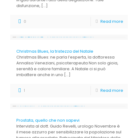
disfunzione,
[…]
0
Read more
Christmas Blues, la tristezza del Natale
Christmas Blues: ne parla l’esperta, la dottoressa
Annalisa Veneziani, psicoterapeuta Non solo gioia,
serenità e calore familiare. A Natale ci si può
imbattere anche in uno
[…]
1
Read more
Prostata, quello che non sapevi
Intervista al dott. Guido Revelli, urologo Novembre è
il mese azzurro per sensibilizzare la popolazione sul
tumore alla prostata. Patrocinata dal Ministero della